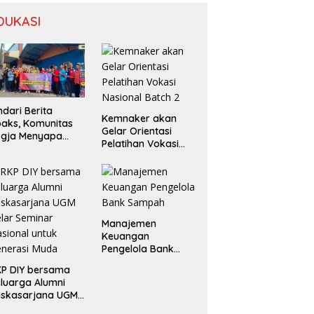
DUKASI
ndari Berita
Kemnaker akan
aks, Komunitas
Gelar Orientasi
ogja Menyapa
Pelatihan Vokasi
ak Masyarakat
Nasional Batch 2
bih Cerdas
rmedia Sosial
Manajemen
Keuangan
Pengelola Bank
Sampah
P DIY bersama
luarga Alumni
askasarjana UGM
lar Seminar