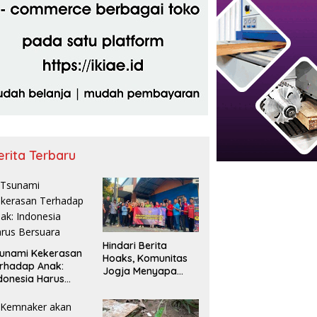
erita Terbaru
Hindari Berita
unami Kekerasan
Hoaks, Komunitas
rhadap Anak:
Jogja Menyapa
donesia Harus
Ajak Masyarakat
rsuara
Lebih Cerdas
Bermedia Sosial