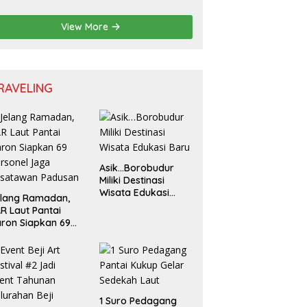
sional untuk
nerasi Muda
View More
RAVELING
Asik…Borobudur
Miliki Destinasi
Wisata Edukasi
elang Ramadan,
Baru
R Laut Pantai
ron Siapkan 69
rsonel Jaga
isatawan Padusan
1 Suro Pedagang