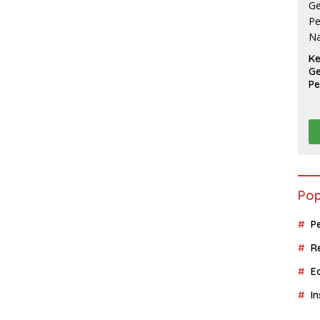
K
Ge
Pe
Na
Pop
P
R
E
In