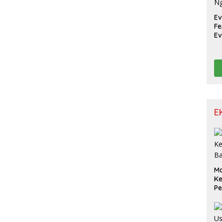
Ev
Fe
Ev
Ka
N
E
M
K
Pe
S