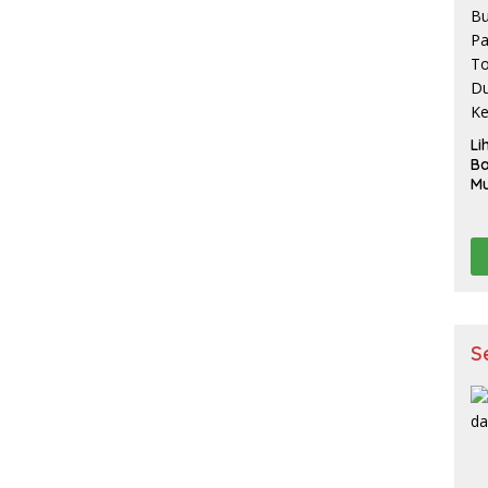
Li
B
Mu
Ak
pe
p
K
S