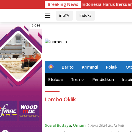
Skip
kerasan Terhadap Anak: Indonesia Harus Bersuara
Breaking News
Hin
to
content
inaTV
Indeks
close
H
Berita
Kriminal
Politik
Ot
o
m
Etalase
Tren
Pendidikan
Inspi
e
Lomba Oklik
Sosial Budaya
,
Umum
1 April 2024 20:12 WIB