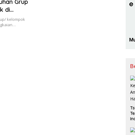
luhan Grup
k di
grup/ kelompok
ngkaian…
B
Ts
Te
In
Be