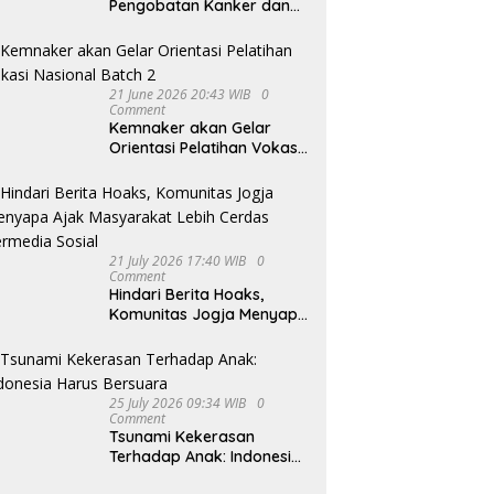
Pengobatan Kanker dan
Tumor
21 June 2026 20:43 WIB
0
Comment
Kemnaker akan Gelar
Orientasi Pelatihan Vokasi
Nasional Batch 2
21 July 2026 17:40 WIB
0
Comment
Hindari Berita Hoaks,
Komunitas Jogja Menyapa
Ajak Masyarakat Lebih
Cerdas Bermedia Sosial
25 July 2026 09:34 WIB
0
Comment
Tsunami Kekerasan
Terhadap Anak: Indonesia
Harus Bersuara