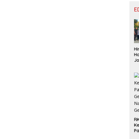
E
Hi
Ho
J
Aj
Le
Be
RK
Ke
P
Ge