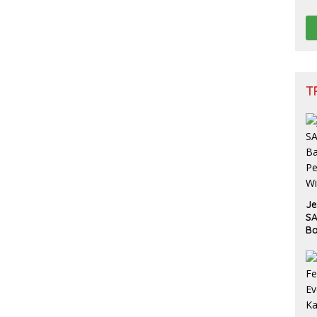
Na
Ge
T
J
SA
Ba
Pe
W