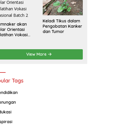
Keladi Tikus dalam
emnaker akan
Pengobatan Kanker
lar Orientasi
dan Tumor
latihan Vokasi
sional Batch 2
View More
ular Tags
endidikan
enungan
dukasi
spirasi