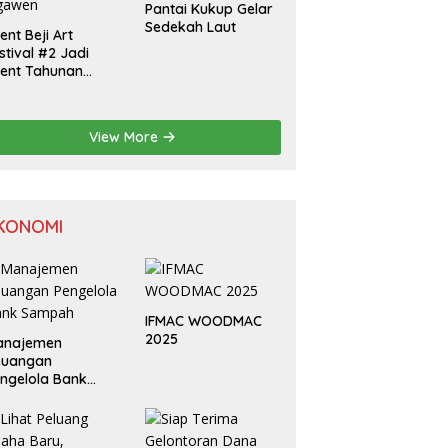
Pantai Kukup Gelar
Sedekah Laut
ent Beji Art
stival #2 Jadi
ent Tahunan
lurahan Beji
gawen
View More
KONOMI
IFMAC WOODMAC
2025
anajemen
euangan
ngelola Bank
ampah