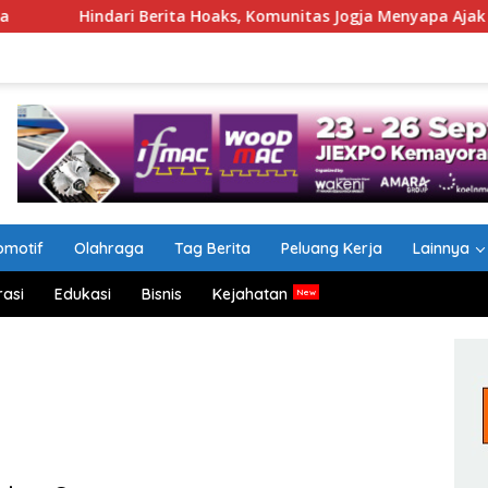
dari Berita Hoaks, Komunitas Jogja Menyapa Ajak Masyarakat L
omotif
Olahraga
Tag Berita
Peluang Kerja
Lainnya
rasi
Edukasi
Bisnis
Kejahatan