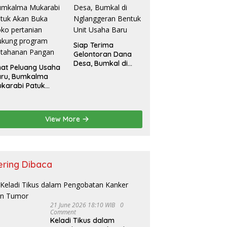
Siap Terima
Gelontoran Dana
Desa, Bumkal di
hat Peluang Usaha
Nglanggeran
aru, Bumkalma
Bentuk Unit Usaha
karabi Patuk
Baru
an Buka Toko
rtanian Dukung
rogram
View More
etahanan Pangan
ering Dibaca
21 June 2026 18:10 WIB
0
Comment
Keladi Tikus dalam