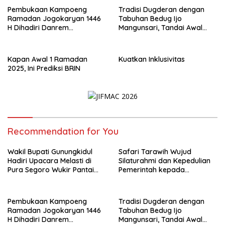
Pembukaan Kampoeng
Tradisi Dugderan dengan
Ramadan Jogokaryan 1446
Tabuhan Bedug Ijo
H Dihadiri Danrem
Mangunsari, Tandai Awal
072/Pamungkas
Ramadan
Kapan Awal 1 Ramadan
Kuatkan Inklusivitas
2025, Ini Prediksi BRIN
Recommendation for You
Wakil Bupati Gunungkidul
Safari Tarawih Wujud
Hadiri Upacara Melasti di
Silaturahmi dan Kepedulian
Pura Segoro Wukir Pantai
Pemerintah kepada
Ngobaran
Masyarakat
Pembukaan Kampoeng
Tradisi Dugderan dengan
Ramadan Jogokaryan 1446
Tabuhan Bedug Ijo
H Dihadiri Danrem
Mangunsari, Tandai Awal