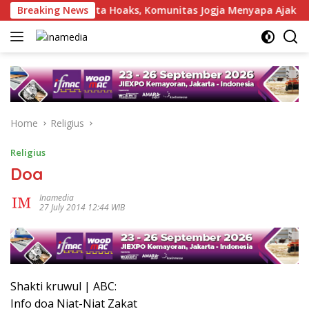
Skip
Hindari Berita Hoaks, Komunitas Jogja Menyapa Ajak Masyara
Breaking News
to
content
Home
Religius
Religius
‎Doa
Inamedia
27 July 2014 12:44 WIB
Shakti kruwul | ABC:
Info doa Niat-Niat Zakat