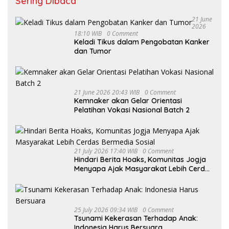
Sering Dibaca
21 June
2026
18:10 WIB
0 Comment
Keladi Tikus dalam Pengobatan Kanker
dan Tumor
21 June 2026 20:43 WIB
0 Comment
Kemnaker akan Gelar Orientasi
Pelatihan Vokasi Nasional Batch 2
21 July 2026 17:40 WIB
0 Comment
Hindari Berita Hoaks, Komunitas Jogja
Menyapa Ajak Masyarakat Lebih Cerdas
Bermedia Sosial
25 July 2026 09:34 WIB
0 Comment
Tsunami Kekerasan Terhadap Anak:
Indonesia Harus Bersuara