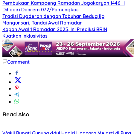
Pembukaan Kampoeng Ramadan Jogokaryan 1446 H
Dihadiri Danrem 072/Pamungkas
Tradisi Dugderan dengan Tabuhan Bedug Ijo
Mangunsari, Tandai Awal Ramadan
Kapan Awal 1 Ramadan 2025, Ini Prediksi BRIN
Kuatkan Inklusivitas
Comment
Read Also
Wakil Bupati Gunungkidul Hadiri Upacara Melasti di Pura