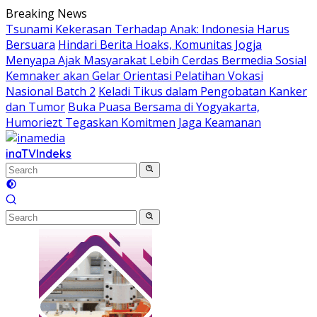
Skip
Breaking News
to
Tsunami Kekerasan Terhadap Anak: Indonesia Harus
content
Bersuara
Hindari Berita Hoaks, Komunitas Jogja
Menyapa Ajak Masyarakat Lebih Cerdas Bermedia Sosial
Kemnaker akan Gelar Orientasi Pelatihan Vokasi
Nasional Batch 2
Keladi Tikus dalam Pengobatan Kanker
dan Tumor
Buka Puasa Bersama di Yogyakarta,
Humoriezt Tegaskan Komitmen Jaga Keamanan
inaTV
Indeks