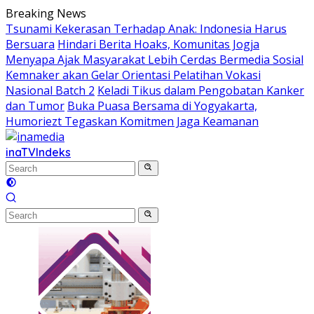
Skip
Breaking News
to
Tsunami Kekerasan Terhadap Anak: Indonesia Harus
content
Bersuara
Hindari Berita Hoaks, Komunitas Jogja
Menyapa Ajak Masyarakat Lebih Cerdas Bermedia Sosial
Kemnaker akan Gelar Orientasi Pelatihan Vokasi
Nasional Batch 2
Keladi Tikus dalam Pengobatan Kanker
dan Tumor
Buka Puasa Bersama di Yogyakarta,
Humoriezt Tegaskan Komitmen Jaga Keamanan
inaTV
Indeks