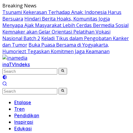
Skip
Breaking News
to
Tsunami Kekerasan Terhadap Anak: Indonesia Harus
content
Bersuara
Hindari Berita Hoaks, Komunitas Jogja
Menyapa Ajak Masyarakat Lebih Cerdas Bermedia Sosial
Kemnaker akan Gelar Orientasi Pelatihan Vokasi
Nasional Batch 2
Keladi Tikus dalam Pengobatan Kanker
dan Tumor
Buka Puasa Bersama di Yogyakarta,
Humoriezt Tegaskan Komitmen Jaga Keamanan
inaTV
Indeks
Etalase
Tren
Pendidikan
Inspirasi
Edukasi