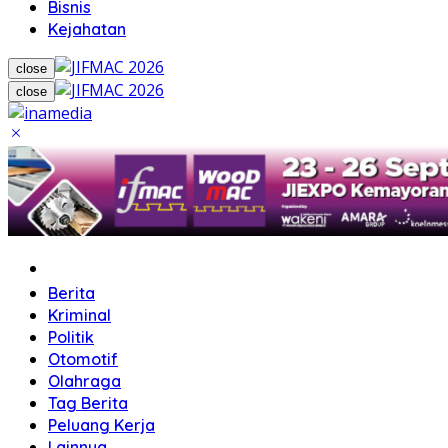
Bisnis
Kejahatan
close
close
Home
Berita
Kriminal
Politik
Otomotif
Olahraga
Tag Berita
Peluang Kerja
Lainnya