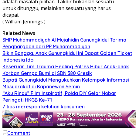
adalah masalah pilihan. Takdir bukanlah sesuatu
untuk ditunggu, melainkan sesuatu yang harus
dicapai.
( William Jennings )
Related News
SMP Muhammadiyah Al Mujahidin Gunungkidul Terima
Penghargaan dari PP Muhammadiyah
Bikin Bangga, Anak Gunungkidul Ini Dapat Golden Ticket
Indonesia Idol
Keseruan Tim Trauma Healing Polres Hibur Anak-anak
Korban Gempa Bumi di SDN 380 Gresik
Bupati Gunungkidul Mengukuhkan Kelompok Informasi
Masyarakat di Kapanewon Semin
“Aku Rindu” Film Inspiratif, Polda DIY Gelar Nobar
Peringati HKGB Ke-71
7 tips merespon keluhan konsumen
Comment