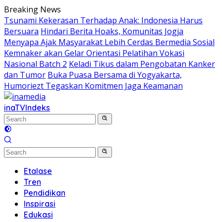
Skip
Breaking News
to
Tsunami Kekerasan Terhadap Anak: Indonesia Harus
content
Bersuara
Hindari Berita Hoaks, Komunitas Jogja
Menyapa Ajak Masyarakat Lebih Cerdas Bermedia Sosial
Kemnaker akan Gelar Orientasi Pelatihan Vokasi
Nasional Batch 2
Keladi Tikus dalam Pengobatan Kanker
dan Tumor
Buka Puasa Bersama di Yogyakarta,
Humoriezt Tegaskan Komitmen Jaga Keamanan
inaTV
Indeks
Etalase
Tren
Pendidikan
Inspirasi
Edukasi