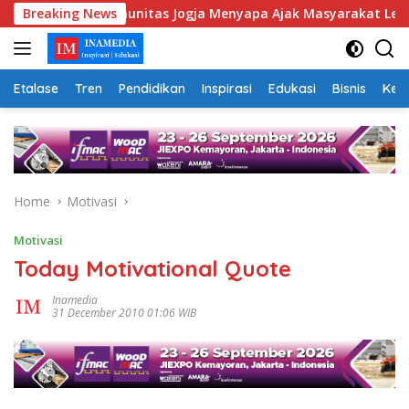
Skip
oaks, Komunitas Jogja Menyapa Ajak Masyarakat Lebih Cerdas B
Breaking News
to
content
Etalase
Tren
Pendidikan
Inspirasi
Edukasi
Bisnis
Kej
Home
Motivasi
Motivasi
Today Motivational Quote
Inamedia
31 December 2010 01:06 WIB