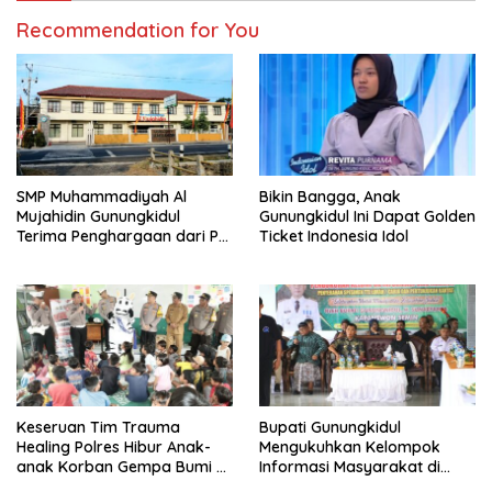
Recommendation for You
SMP Muhammadiyah Al
Bikin Bangga, Anak
Mujahidin Gunungkidul
Gunungkidul Ini Dapat Golden
Terima Penghargaan dari PP
Ticket Indonesia Idol
Muhammadiyah
Keseruan Tim Trauma
Bupati Gunungkidul
Healing Polres Hibur Anak-
Mengukuhkan Kelompok
anak Korban Gempa Bumi di
Informasi Masyarakat di
SDN 380 Gresik
Kapanewon Semin