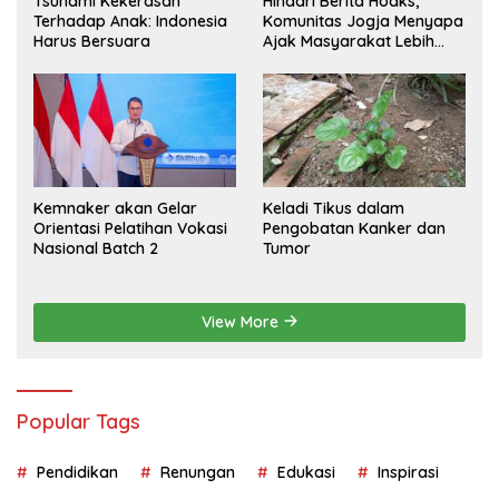
Tsunami Kekerasan
Hindari Berita Hoaks,
Terhadap Anak: Indonesia
Komunitas Jogja Menyapa
Harus Bersuara
Ajak Masyarakat Lebih
Cerdas Bermedia Sosial
Kemnaker akan Gelar
Keladi Tikus dalam
Orientasi Pelatihan Vokasi
Pengobatan Kanker dan
Nasional Batch 2
Tumor
View More
Popular Tags
Pendidikan
Renungan
Edukasi
Inspirasi