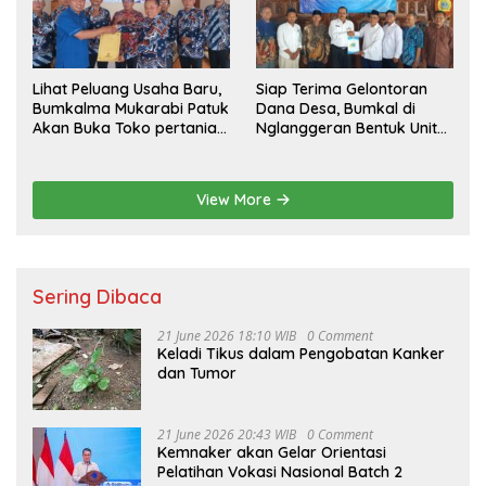
Lihat Peluang Usaha Baru,
Siap Terima Gelontoran
Bumkalma Mukarabi Patuk
Dana Desa, Bumkal di
Akan Buka Toko pertanian
Nglanggeran Bentuk Unit
Dukung program
Usaha Baru
Ketahanan Pangan
View More
Sering Dibaca
21 June 2026 18:10 WIB
0 Comment
Keladi Tikus dalam Pengobatan Kanker
dan Tumor
21 June 2026 20:43 WIB
0 Comment
Kemnaker akan Gelar Orientasi
Pelatihan Vokasi Nasional Batch 2