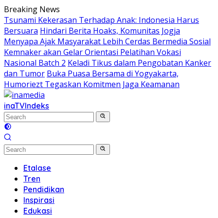
Skip
Breaking News
to
Tsunami Kekerasan Terhadap Anak: Indonesia Harus
content
Bersuara
Hindari Berita Hoaks, Komunitas Jogja
Menyapa Ajak Masyarakat Lebih Cerdas Bermedia Sosial
Kemnaker akan Gelar Orientasi Pelatihan Vokasi
Nasional Batch 2
Keladi Tikus dalam Pengobatan Kanker
dan Tumor
Buka Puasa Bersama di Yogyakarta,
Humoriezt Tegaskan Komitmen Jaga Keamanan
inaTV
Indeks
Etalase
Tren
Pendidikan
Inspirasi
Edukasi