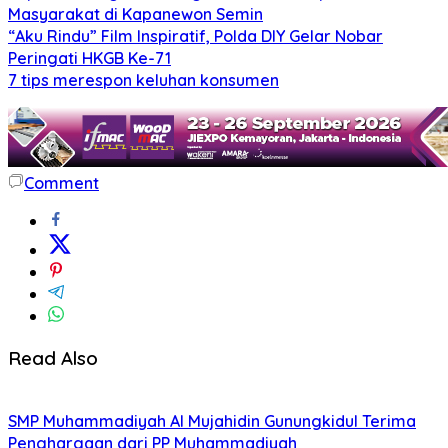
Masyarakat di Kapanewon Semin
“Aku Rindu” Film Inspiratif, Polda DIY Gelar Nobar
Peringati HKGB Ke-71
7 tips merespon keluhan konsumen
Comment
Read Also
SMP Muhammadiyah Al Mujahidin Gunungkidul Terima
Penghargaan dari PP Muhammadiyah