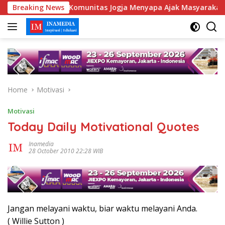
Skip
ita Hoaks, Komunitas Jogja Menyapa Ajak Masyarakat Lebih Cer
Breaking News
to
content
Home
Motivasi
Motivasi
Today Daily Motivational Quotes
Inamedia
28 October 2010 22:28 WIB
Jangan melayani waktu, biar waktu melayani Anda.
( Willie Sutton )