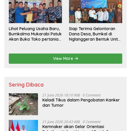
Lihat Peluang Usaha Baru,
Siap Terima Gelontoran
Bumkalma Mukarabi Patuk
Dana Desa, Bumkal di
Akan Buka Toko pertanian
Nglanggeran Bentuk Unit
Dukung program
Usaha Baru
Ketahanan Pangan
View More
Sering Dibaca
21 June 2026 18:10 WIB
0 Comment
Keladi Tikus dalam Pengobatan Kanker
dan Tumor
21 June 2026 20:43 WIB
0 Comment
Kemnaker akan Gelar Orientasi