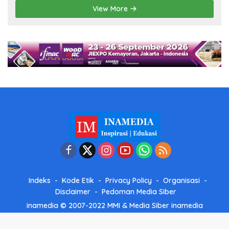
View More
Indeks
Kode Etik
Privacy Policy
Organisasi
Disclaimer
Pedoman Media Siber
inamedia © 2007-2022 MMI & Media Siber
inamedia