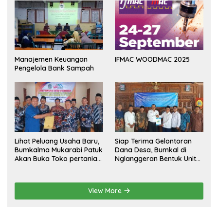
Manajemen Keuangan
IFMAC WOODMAC 2025
Pengelola Bank Sampah
Lihat Peluang Usaha Baru,
Siap Terima Gelontoran
Bumkalma Mukarabi Patuk
Dana Desa, Bumkal di
Akan Buka Toko pertanian
Nglanggeran Bentuk Unit
Dukung program
Usaha Baru
Ketahanan Pangan
View More