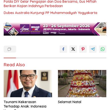
Polda DIY Gelar Pengajian dan Doa Bersama, Gus Miftah
Berikan Kajian Indahnya Perbedaan
Dubes Australia Kunjungi PP Muhammadiyah Yogyakarta
Read Also
Tsunami Kekerasan
Selamat Natal
Terhadap Anak: Indonesia