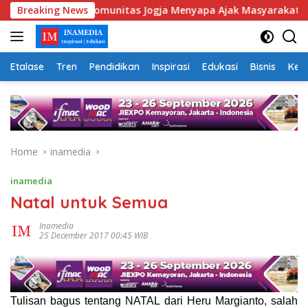
Skip
ks, Komunitas Jogja Menyapa Ajak Masyarakat Lebih Cerdas Ber
Breaking News
to
content
Etalase
Tren
Pendidikan
Inspirasi
Edukasi
Bisnis
Kej
Home
inamedia
inamedia
Natal untuk Semua
Inamedia
25 December 2017 00:45 WIB
Tulisan bagus tentang NATAL dari Heru Margianto, salah