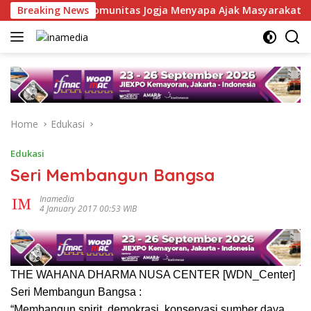
Skip
a Hoaks, Komunitas Jogja Menyapa Ajak Masyarakat Lebih Cerda
Breaking News
to
content
Home
Edukasi
Edukasi
Seri Membangun Bangsa
Inamedia
4 January 2017 00:53 WIB
THE WAHANA DHARMA NUSA CENTER [WDN_Center]
Seri Membangun Bangsa :
“Membangun spirit, demokrasi, konservasi sumber daya,