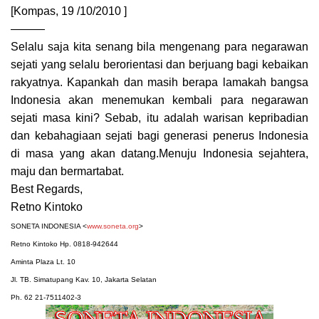
[Kompas, 19 /10/2010 ]
———
Selalu saja kita senang bila mengenang para negarawan
sejati yang selalu berorientasi dan berjuang bagi kebaikan
rakyatnya. Kapankah dan masih berapa lamakah bangsa
Indonesia akan menemukan kembali para negarawan
sejati masa kini? Sebab, itu adalah warisan kepribadian
dan kebahagiaan sejati bagi generasi penerus Indonesia
di masa yang akan datang.Menuju Indonesia sejahtera,
maju dan bermartabat.
Best Regards,
Retno Kintoko
SONETA INDONESIA <
www.soneta.org
>
Retno Kintoko Hp. 0818-942644
Aminta Plaza Lt. 10
Jl. TB. Simatupang Kav. 10, Jakarta Selatan
Ph. 62 21-7511402-3