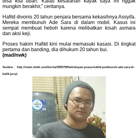
bisa kita ubah. Kalau kesalahan kayak saya ini nggak
mungkin berakhir,” ceritanya.
Hafitd divonis 20 tahun penjara bersama kekasihnya Assyifa.
Mereka membunuh Ade Sara di dalam mobil. Kasus ini
sempat membuat heboh karena melibatkan kisah asmara
dan aksi keji.
Proses hakim Hafitd kini mulai memasuki kasasi. Di tingkat
pertama dan banding, dia dihukum 20 tahun bui.
(mad/nwk)
Sumber : http://news.detik.com/berita/2950759/kehidupan-puasa-hafitd-pembunuh-ade-sara-di-
balik-jeruji