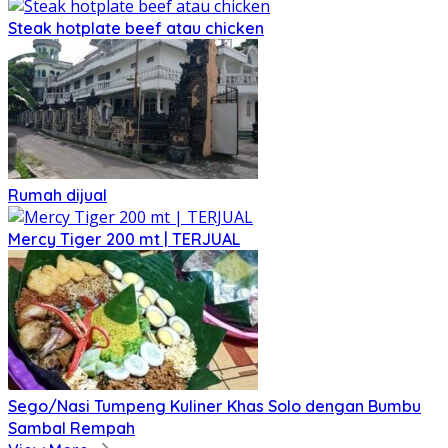
Steak hotplate beef atau chicken
Rumah dijual
Mercy Tiger 200 mt | TERJUAL
Sego/Nasi Tumpeng Kuliner Khas Solo dengan Bumbu
Sambal Rempah