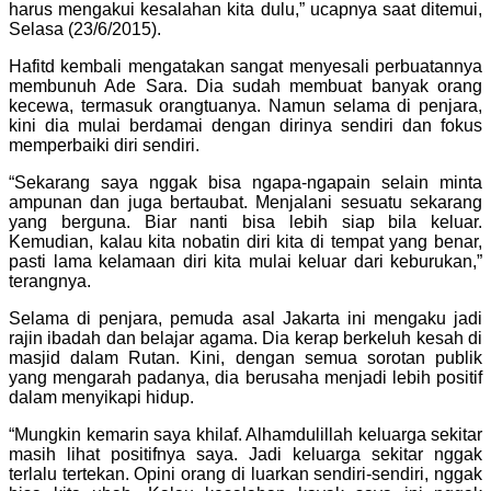
harus mengakui kesalahan kita dulu,” ucapnya saat ditemui,
Selasa (23/6/2015).
Hafitd kembali mengatakan sangat menyesali perbuatannya
membunuh Ade Sara. Dia sudah membuat banyak orang
kecewa, termasuk orangtuanya. Namun selama di penjara,
kini dia mulai berdamai dengan dirinya sendiri dan fokus
memperbaiki diri sendiri.
“Sekarang saya nggak bisa ngapa-ngapain selain minta
ampunan dan juga bertaubat. Menjalani sesuatu sekarang
yang berguna. Biar nanti bisa lebih siap bila keluar.
Kemudian, kalau kita nobatin diri kita di tempat yang benar,
pasti lama kelamaan diri kita mulai keluar dari keburukan,”
terangnya.
Selama di penjara, pemuda asal Jakarta ini mengaku jadi
rajin ibadah dan belajar agama. Dia kerap berkeluh kesah di
masjid dalam Rutan. Kini, dengan semua sorotan publik
yang mengarah padanya, dia berusaha menjadi lebih positif
dalam menyikapi hidup.
“Mungkin kemarin saya khilaf. Alhamdulillah keluarga sekitar
masih lihat positifnya saya. Jadi keluarga sekitar nggak
terlalu tertekan. Opini orang di luarkan sendiri-sendiri, nggak