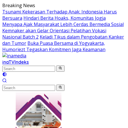
Skip
Breaking News
to
Tsunami Kekerasan Terhadap Anak: Indonesia Harus
content
Bersuara
Hindari Berita Hoaks, Komunitas Jogja
Menyapa Ajak Masyarakat Lebih Cerdas Bermedia Sosial
Kemnaker akan Gelar Orientasi Pelatihan Vokasi
Nasional Batch 2
Keladi Tikus dalam Pengobatan Kanker
dan Tumor
Buka Puasa Bersama di Yogyakarta,
Humoriezt Tegaskan Komitmen Jaga Keamanan
inaTV
Indeks