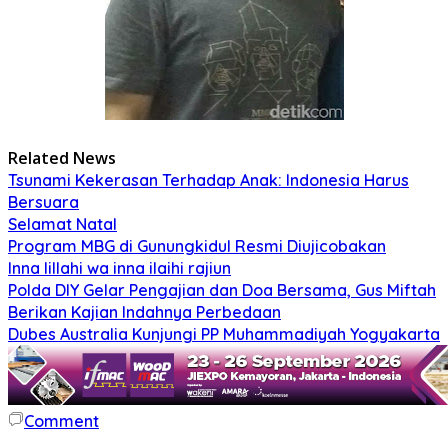
Related News
Tsunami Kekerasan Terhadap Anak: Indonesia Harus
Bersuara
Selamat Natal
Program MBG di Gunungkidul Resmi Diujicobakan
Inna lillahi wa inna ilaihi rajiun
Polda DIY Gelar Pengajian dan Doa Bersama, Gus Miftah
Berikan Kajian Indahnya Perbedaan
Dubes Australia Kunjungi PP Muhammadiyah Yogyakarta
Comment